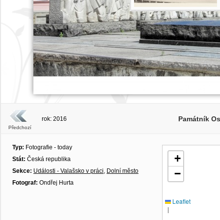
Památník Os
rok: 2016
Předchozí
Typ:
Fotografie - today
+
Stát:
Česká republika
Sekce:
Události - Valašsko v práci
,
Dolní město
−
Fotograf:
Ondřej Hurta
Leaflet
|