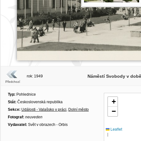
Náměstí Svobody v době 
rok: 1949
Předchozí
Typ:
Pohlednice
+
Stát:
Československá republika
Sekce:
Události - Valašsko v práci
,
Dolní město
−
Fotograf:
neuveden
Vydavatel:
Svět v obrazech - Orbis
Leaflet
|