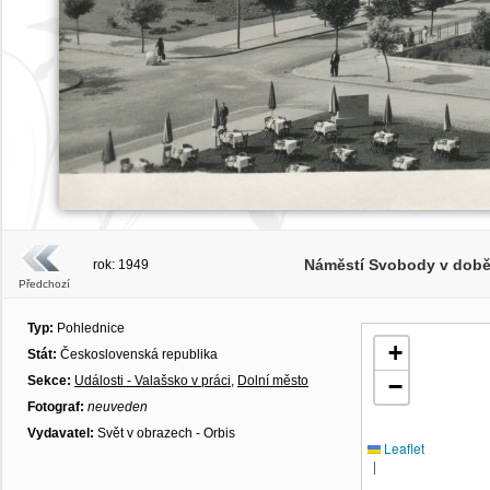
Náměstí Svobody v době 
rok: 1949
Předchozí
Typ:
Pohlednice
+
Stát:
Československá republika
Sekce:
Události - Valašsko v práci
,
Dolní město
−
Fotograf:
neuveden
Vydavatel:
Svět v obrazech - Orbis
Leaflet
|