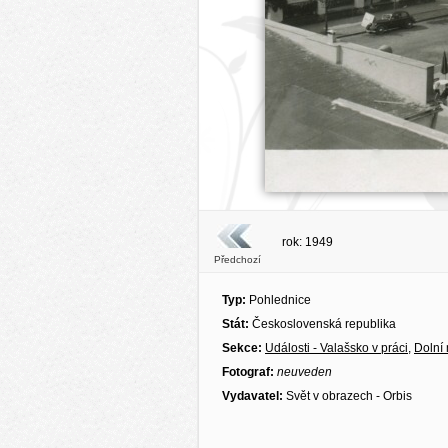
rok: 1949
Předchozí
Typ:
Pohlednice
Stát:
Československá republika
Sekce:
Události - Valašsko v práci
,
Dolní
Fotograf:
neuveden
Vydavatel:
Svět v obrazech - Orbis