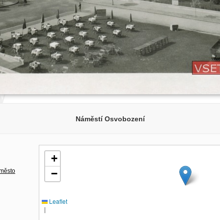
Náměstí Osvobození
+
 město
−
Leaflet
|