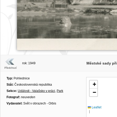
Městské sady při
rok: 1949
Předchozí
Typ:
Pohlednice
+
Stát:
Československá republika
Sekce:
Události - Valašsko v práci
,
Park
−
Fotograf:
neuveden
Vydavatel:
Svět v obrazech - Orbis
Leaflet
|