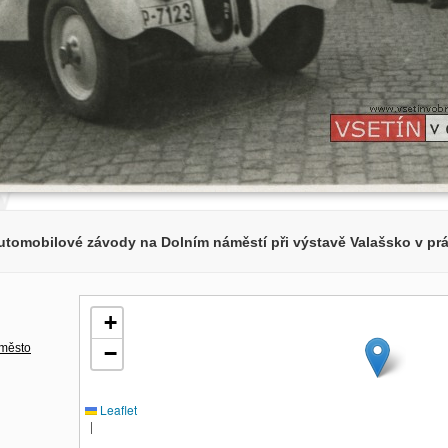
utomobilové závody na Dolním náměstí při výstavě Valašsko v prá
+
 město
−
Leaflet
|