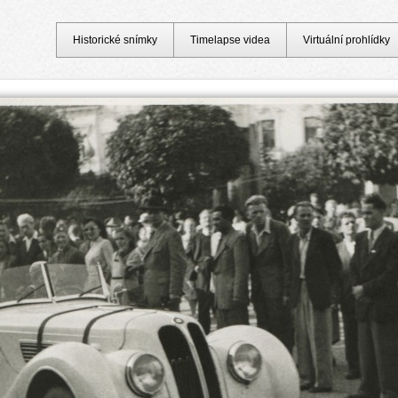
Historické snímky
Timelapse videa
Virtuální prohlídky