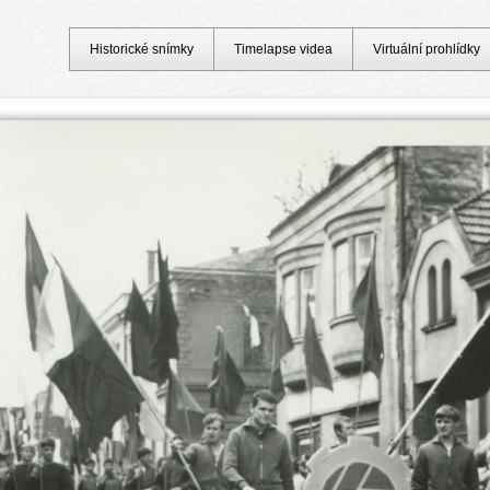
Historické snímky
Timelapse videa
Virtuální prohlídky