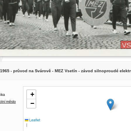
 1965 - průvod na Svárově - MEZ Vsetín - závod silnoproudé elekt
+
lika
olní město
−
Leaflet
|