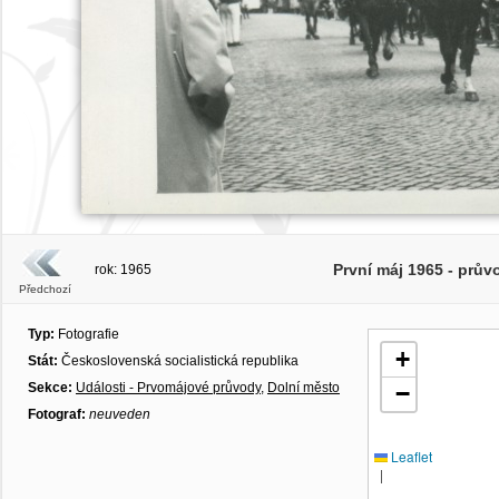
První máj 1965 - prův
rok: 1965
Předchozí
Typ:
Fotografie
+
Stát:
Československá socialistická republika
Sekce:
Události - Prvomájové průvody
,
Dolní město
−
Fotograf:
neuveden
Leaflet
|