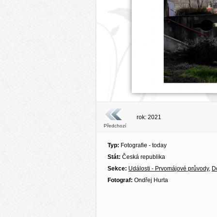
rok: 2021
Předchozí
Typ:
Fotografie - today
Stát:
Česká republika
Sekce:
Události - Prvomájové průvody
,
D
Fotograf:
Ondřej Hurta