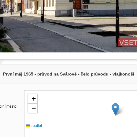
První máj 1965 - průvod na Svárově - čelo průvodu - vlajkonoši
+
olní město
−
Leaflet
|