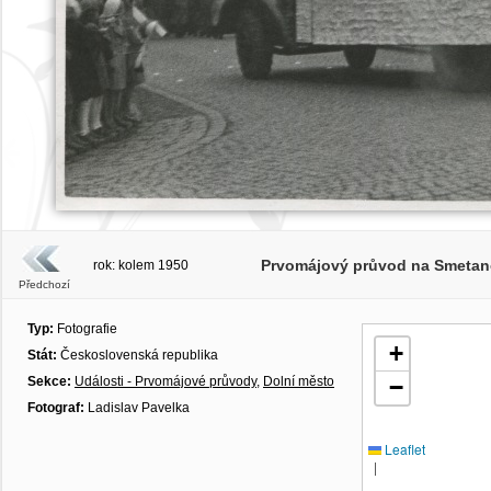
Prvomájový průvod na Smetanově
rok: kolem 1950
Předchozí
Typ:
Fotografie
+
Stát:
Československá republika
Sekce:
Události - Prvomájové průvody
,
Dolní město
−
Fotograf:
Ladislav Pavelka
Leaflet
|