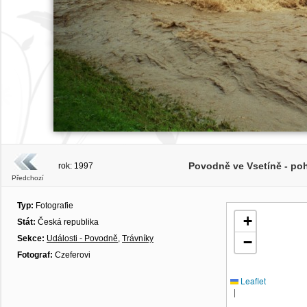
Povodně ve Vsetíně - po
rok: 1997
Předchozí
Typ:
Fotografie
+
Stát:
Česká republika
Sekce:
Události - Povodně
,
Trávníky
−
Fotograf:
Czeferovi
Leaflet
|