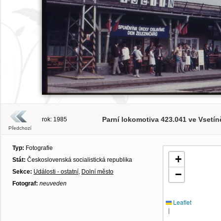
Parní lokomotiva 423.041 ve Vsetíně p
rok: 1985
Předchozí
Typ:
Fotografie
+
Stát:
Československá socialistická republika
Sekce:
Události - ostatní
,
Dolní město
−
Fotograf:
neuveden
Leaflet
|