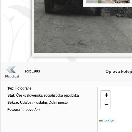
Oprava kolej
rok: 1983
Předchozí
Typ:
Fotografie
+
Stát:
Československá socialistická republika
Sekce:
Události - ostatní
,
Dolní město
−
Fotograf:
neuveden
Leaflet
|