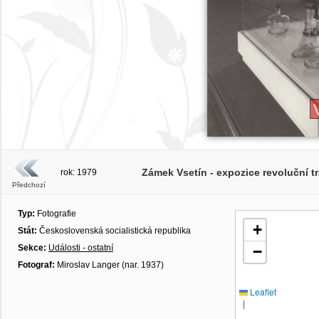
Zámek Vsetín - expozice revoluční tr
rok: 1979
Předchozí
Typ:
Fotografie
+
Stát:
Československá socialistická republika
Sekce:
Události - ostatní
−
Fotograf:
Miroslav Langer (nar. 1937)
Leaflet
|