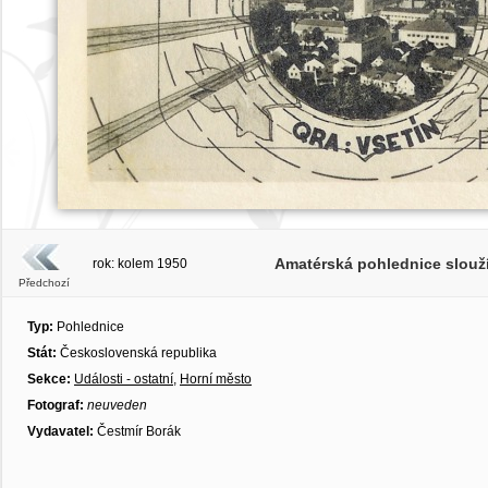
Amatérská pohlednice slouží
rok: kolem 1950
Předchozí
Typ:
Pohlednice
Stát:
Československá republika
Sekce:
Události - ostatní
,
Horní město
Fotograf:
neuveden
Vydavatel:
Čestmír Borák