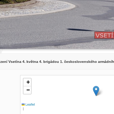
ení Vsetína 4. května 4. brigádou 1. československého armádní
+
−
Leaflet
|