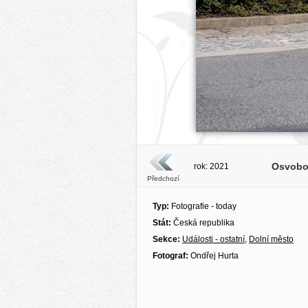
Osvoboz
rok: 2021
Předchozí
Typ:
Fotografie - today
Stát:
Česká republika
Sekce:
Události - ostatní
,
Dolní město
Fotograf:
Ondřej Hurta