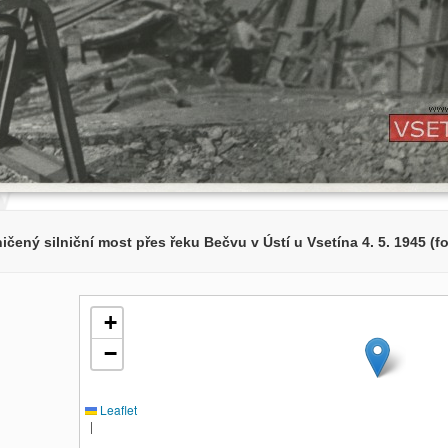
ičený silniční most přes řeku Bečvu v Ústí u Vsetína 4. 5. 1945 (fot
+
−
Leaflet
|