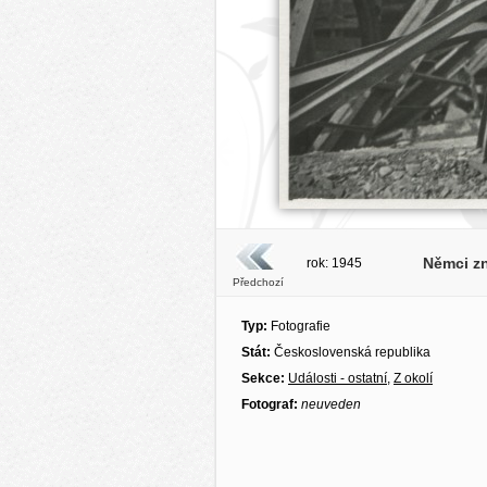
Němci zn
rok: 1945
Předchozí
Typ:
Fotografie
Stát:
Československá republika
Sekce:
Události - ostatní
,
Z okolí
Fotograf:
neuveden