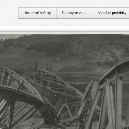
Historické snímky
Timelapse videa
Virtuální prohlídky