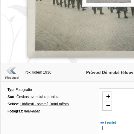
Průvod Dělnické tělocv
rok: kolem 1930
Předchozí
Typ:
Fotografie
+
Stát:
Československá republika
Sekce:
Události - ostatní
,
Dolní město
−
Fotograf:
neuveden
Leaflet
|