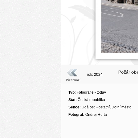
Požár ob
rok: 2024
Předchozí
Typ:
Fotografie - today
Stát:
Česká republika
Sekce:
Události - ostatní
,
Dolní město
Fotograf:
Ondřej Hurta