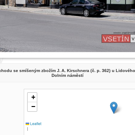
chodu se smíšeným zbožím J. A. Kirschnera (č. p. 362) u Lidovéh
Dolním náměstí
+
−
Leaflet
|