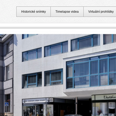
Historické snímky
Timelapse videa
Virtuální prohlídky