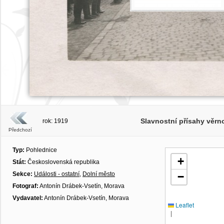
Slavnostní přísahy věrn
rok: 1919
Předchozí
Typ:
Pohlednice
+
Stát:
Československá republika
Sekce:
Události - ostatní
,
Dolní město
−
Fotograf:
Antonín Drábek-Vsetín, Morava
Vydavatel:
Antonín Drábek-Vsetín, Morava
Leaflet
|