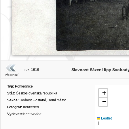
Slavnost Sázení lípy Svobody
rok: 1919
Předchozí
Typ:
Pohlednice
+
Stát:
Československá republika
Sekce:
Události - ostatní
,
Dolní město
−
Fotograf:
neuveden
Vydavatel:
neuveden
Leaflet
|