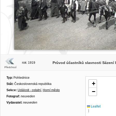
Průvod účastníků slavnosti Sázení 
rok: 1919
Předchozí
Typ:
Pohlednice
+
Stát:
Československá republika
Sekce:
Události - ostatní
,
Horní město
−
Fotograf:
neuveden
Vydavatel:
neuveden
Leaflet
|