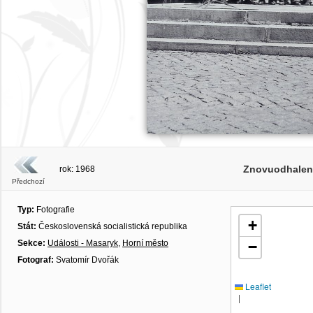
Znovuodhalen
rok: 1968
Předchozí
Typ:
Fotografie
+
Stát:
Československá socialistická republika
Sekce:
Události - Masaryk
,
Horní město
−
Fotograf:
Svatomír Dvořák
Leaflet
|