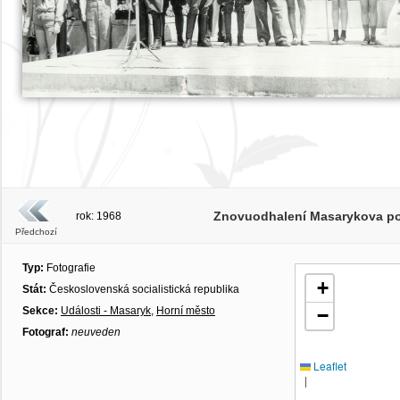
Znovuodhalení Masarykova pom
rok: 1968
Předchozí
Typ:
Fotografie
+
Stát:
Československá socialistická republika
Sekce:
Události - Masaryk
,
Horní město
−
Fotograf:
neuveden
Leaflet
|