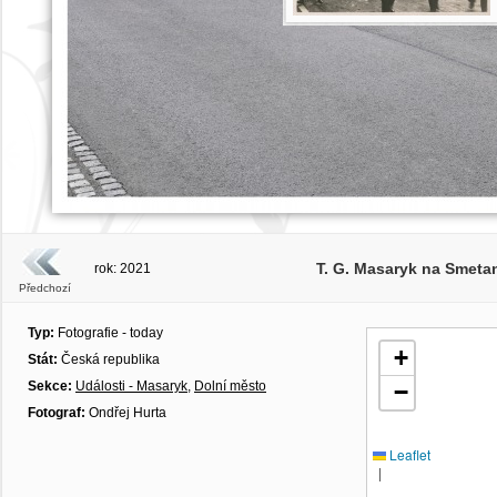
T. G. Masaryk na Smeta
rok: 2021
Předchozí
Typ:
Fotografie - today
+
Stát:
Česká republika
Sekce:
Události - Masaryk
,
Dolní město
−
Fotograf:
Ondřej Hurta
Leaflet
|