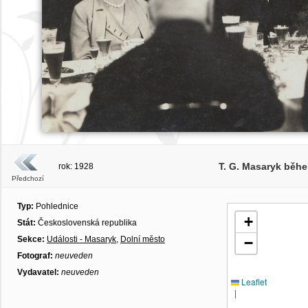
T. G. Masaryk bě
rok: 1928
Předchozí
Typ:
Pohlednice
+
Stát:
Československá republika
Sekce:
Události - Masaryk
,
Dolní město
−
Fotograf:
neuveden
Vydavatel:
neuveden
Leaflet
|