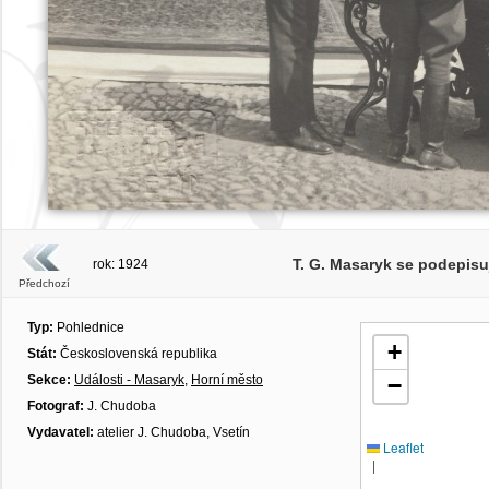
T. G. Masaryk se podepisu
rok: 1924
Předchozí
Typ:
Pohlednice
+
Stát:
Československá republika
Sekce:
Události - Masaryk
,
Horní město
−
Fotograf:
J. Chudoba
Vydavatel:
atelier J. Chudoba, Vsetín
Leaflet
|