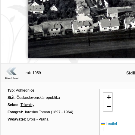
Sídl
rok: 1959
Předchozí
Typ:
Pohlednice
+
Stát:
Československá republika
Sekce:
Trávníky
−
Fotograf:
Jaroslav Toman (1897 - 1964)
Vydavatel:
Orbis - Praha
Leaflet
|