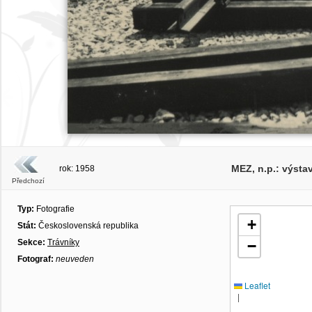
MEZ, n.p.: výsta
rok: 1958
Předchozí
Typ:
Fotografie
+
Stát:
Československá republika
Sekce:
Trávníky
−
Fotograf:
neuveden
Leaflet
|