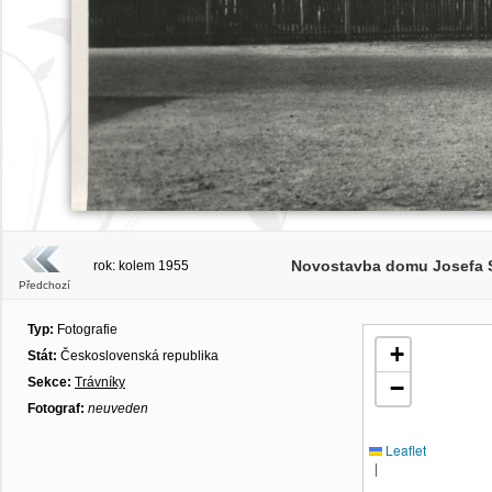
Novostavba domu Josefa So
rok: kolem 1955
Předchozí
Typ:
Fotografie
+
Stát:
Československá republika
Sekce:
Trávníky
−
Fotograf:
neuveden
Leaflet
|