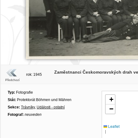
Zaměstnanci Českomoravských drah ve
rok: 1945
Předchozí
Typ:
Fotografie
+
Stát:
Protektorát Böhmen und Mähren
Sekce:
Trávníky
,
Události - ostatní
−
Fotograf:
neuveden
Leaflet
|