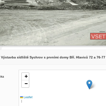
Výstavba sídliště Sychrov s prvními domy Bří. Hlaviců 72 a 76-77
+
lika
−
Leaflet
|