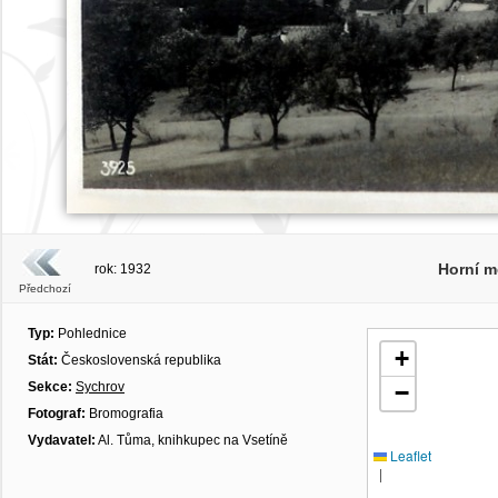
Horní m
rok: 1932
Předchozí
Typ:
Pohlednice
+
Stát:
Československá republika
Sekce:
Sychrov
−
Fotograf:
Bromografia
Vydavatel:
Al. Tůma, knihkupec na Vsetíně
Leaflet
|