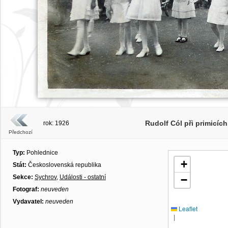
Rudolf Cól při primicí
rok: 1926
Předchozí
Typ:
Pohlednice
+
Stát:
Československá republika
Sekce:
Sychrov
,
Události - ostatní
−
Fotograf:
neuveden
Vydavatel:
neuveden
Leaflet
|