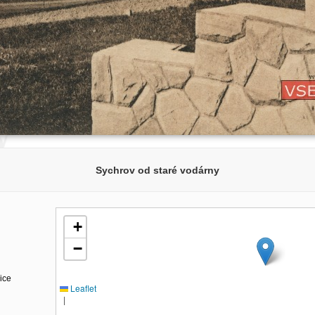
Sychrov od staré vodárny
+
−
ice
Leaflet
|