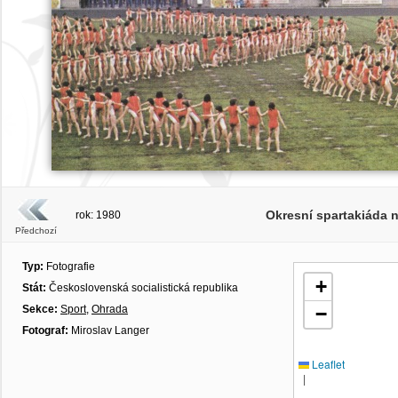
Okresní spartakiáda 
rok: 1980
Předchozí
Typ:
Fotografie
+
Stát:
Československá socialistická republika
Sekce:
Sport
,
Ohrada
−
Fotograf:
Miroslav Langer
Leaflet
|