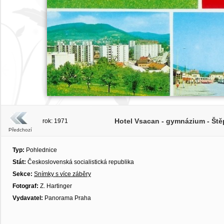
Hotel Vsacan - gymnázium - Ště
rok: 1971
Předchozí
Typ:
Pohlednice
Stát:
Československá socialistická republika
Sekce:
Snímky s více záběry
Fotograf:
Z. Hartinger
Vydavatel:
Panorama Praha