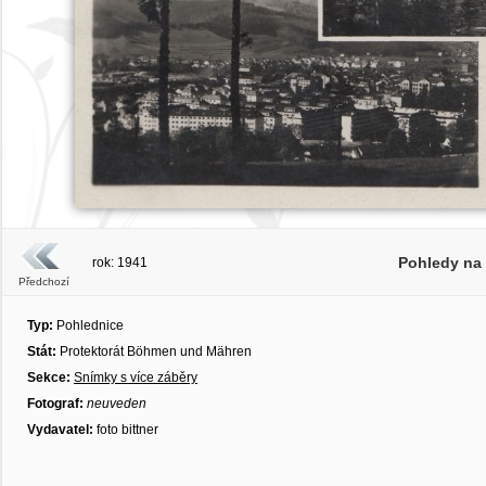
Pohledy na 
rok: 1941
Předchozí
Typ:
Pohlednice
Stát:
Protektorát Böhmen und Mähren
Sekce:
Snímky s více záběry
Fotograf:
neuveden
Vydavatel:
foto bittner