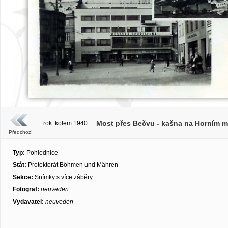
Most přes Bečvu - kašna na Horním mě
rok: kolem 1940
Předchozí
Typ:
Pohlednice
Stát:
Protektorát Böhmen und Mähren
Sekce:
Snímky s více záběry
Fotograf:
neuveden
Vydavatel:
neuveden