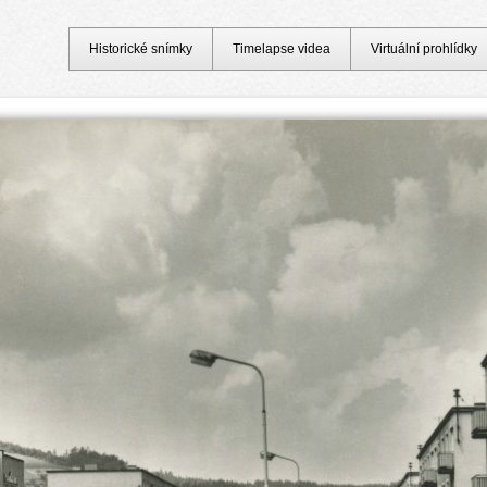
Historické snímky
Timelapse videa
Virtuální prohlídky