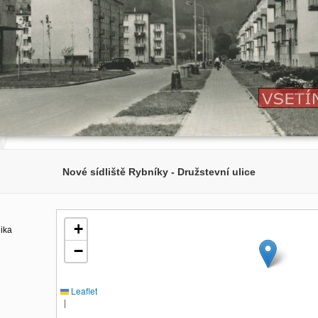
Nové sídliště Rybníky - Družstevní ulice
+
lika
−
Leaflet
|