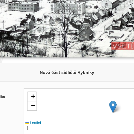
Nová část sídliště Rybníky
+
lika
−
Leaflet
|