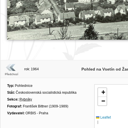
Pohled na Vsetín od Ža
rok: 1964
Předchozí
Typ:
Pohlednice
+
Stát:
Československá socialistická republika
Sekce:
Rybníky
−
Fotograf:
František Bittner (1909-1989)
Vydavatel:
ORBIS - Praha
Leaflet
|