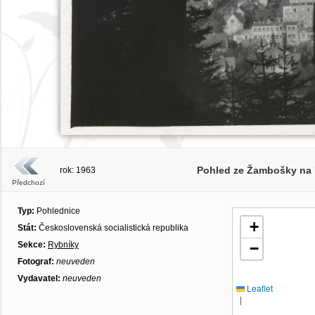
Pohled ze Žambošky na R
rok: 1963
Předchozí
Typ:
Pohlednice
+
Stát:
Československá socialistická republika
Sekce:
Rybníky
−
Fotograf:
neuveden
Vydavatel:
neuveden
Leaflet
|