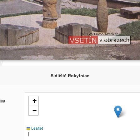
Sídliště Rokytnice
+
lika
−
Leaflet
|