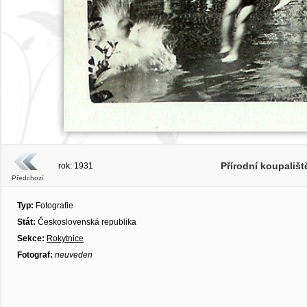
Přírodní koupališ
rok: 1931
Předchozí
Typ:
Fotografie
Stát:
Československá republika
Sekce:
Rokytnice
Fotograf:
neuveden