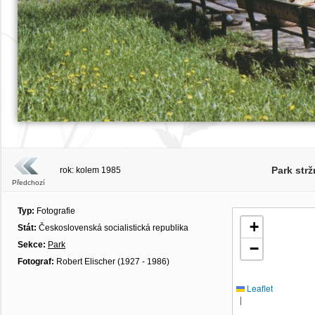
Park str
rok: kolem 1985
Předchozí
Typ:
Fotografie
+
Stát:
Československá socialistická republika
Sekce:
Park
−
Fotograf:
Robert Elischer (1927 - 1986)
Leaflet
|