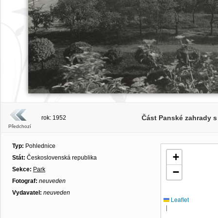
Část Panské zahrady s
rok: 1952
Předchozí
Typ:
Pohlednice
+
Stát:
Československá republika
Sekce:
Park
−
Fotograf:
neuveden
Vydavatel:
neuveden
Leaflet
|