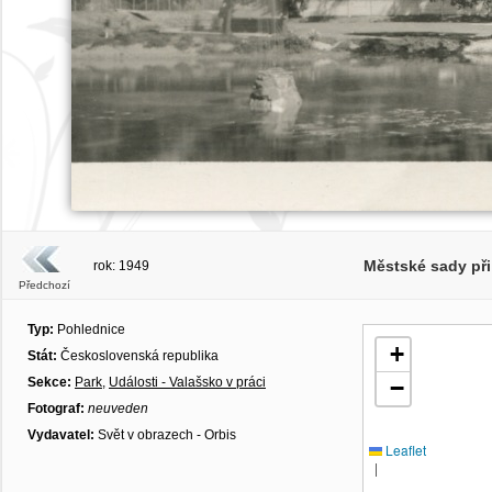
Městské sady při
rok: 1949
Předchozí
Typ:
Pohlednice
+
Stát:
Československá republika
Sekce:
Park
,
Události - Valašsko v práci
−
Fotograf:
neuveden
Vydavatel:
Svět v obrazech - Orbis
Leaflet
|