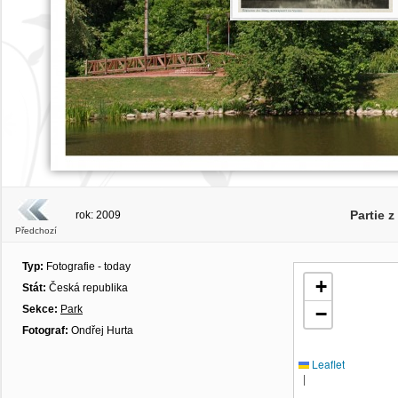
Partie 
rok: 2009
Předchozí
Typ:
Fotografie - today
+
Stát:
Česká republika
Sekce:
Park
−
Fotograf:
Ondřej Hurta
Leaflet
|