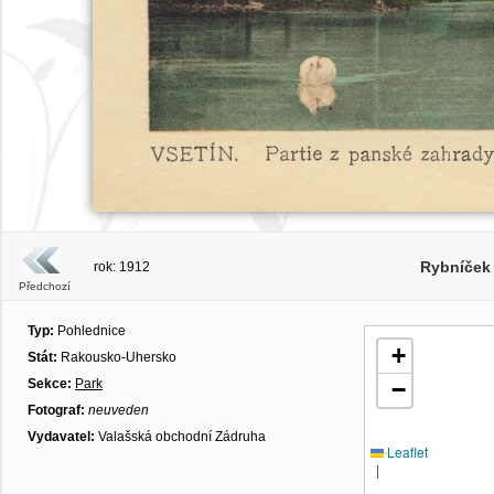
Rybníček
rok: 1912
Předchozí
Typ:
Pohlednice
+
Stát:
Rakousko-Uhersko
Sekce:
Park
−
Fotograf:
neuveden
Vydavatel:
Valašská obchodní Zádruha
Leaflet
|